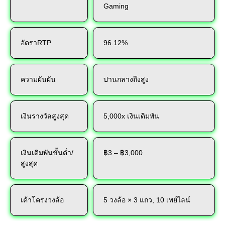
Gaming
อัตราRTP
96.12%
ความผันผัน
ปานกลางถึงสูง
เงินรางวัลสูงสุด
5,000x เงินเดิมพัน
เงินเดิมพันขั้นต่ำ/
฿3 – ฿3,000
สูงสุด
เค้าโครงวงล้อ
5 วงล้อ × 3 แถว, 10 เพย์ไลน์