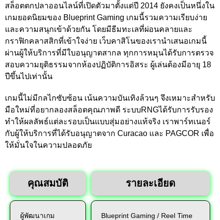
สล็อตตกปลาออนไลน์ที่เปิดตัวมาตั้งแต่ปี 2014 ยังคงเป็นหนึ่งใน
เกมยอดนิยมของ Blueprint Gaming เกมนี้รวมความเรียบง่าย
และความสนุกเข้าด้วยกัน โดยมีธีมทะเลที่ผ่อนคลายและ
กราฟิกคลาสสิกที่เข้าใจง่าย เว็บคาสิโนของเรานำเสนอเกมนี้
ผ่านผู้ให้บริการที่มีใบอนุญาตสากล ทุกการหมุนได้รับการตรวจ
สอบความยุติธรรมจากห้องปฏิบัติการอิสระ ผู้เล่นต้องมีอายุ 18
ปีขึ้นไปเท่านั้น
เกมนี้ไม่มีกลไกซับซ้อน เน้นความบันเทิงล้วนๆ จึงเหมาะสำหรับ
มือใหม่ที่อยากลองสล็อตคุณภาพดี ระบบRNGได้รับการรับรอง
ทำให้ผลลัพธ์แต่ละรอบเป็นแบบสุ่มอย่างแท้จริง เราพาร์ทเนอร์
กับผู้ให้บริการที่ได้รับอนุญาตจาก Curacao และ PAGCOR เพื่อ
ให้มั่นใจในความปลอดภัย
คุณสมบัติ
รายละเอียด
ผู้พัฒนาเกม
Blueprint Gaming / Reel Time