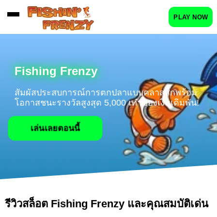
PLAY NOW
Fishing Frenzy
สัมผัสประสบการณ์การตกปลาแบบคลาสสิกพร้อม
โอกาสชนะรางวัลสูงสุด 5,000 เท่าของเงินเดิมพัน!
เล่นเลยตอนนี้
รีวิวสล็อต Fishing Frenzy และคุณสมบัติเด่น