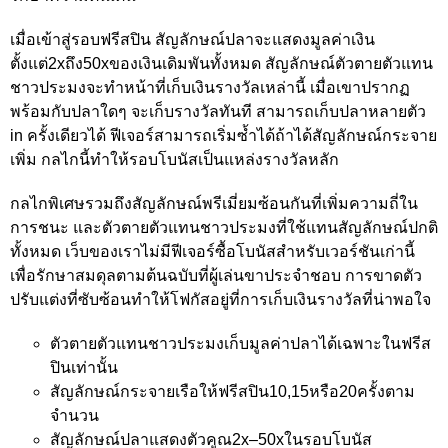
เมื่อเข้าสู่รอบฟรีสปิน สัญลักษณ์ปลาจะแสดงมูลค่าเงิน
ตั้งแต่2xถึง50xของเงินเดิมพันทั้งหมด สัญลักษณ์ตัวตายตัวแทน
ชาวประมงจะทำหน้าที่เก็บเงินรางวัลเหล่านี้ เมื่อเขาปรากฏ
พร้อมกับปลาใดๆ จะเก็บรางวัลทันที สามารถเก็บปลาหลายตัว
in ครั้งเดียวได้ ฟีเจอร์สามารถเริ่มซ้ำได้ถ้าได้สัญลักษณ์กระจาย
เพิ่ม กลไกนี้ทำให้รอบโบนัสเป็นแหล่งรางวัลหลัก
กลไกพิเศษรวมถึงสัญลักษณ์พรีเมี่ยมซ้อนกันที่เพิ่มความถี่ใน
การชนะ และตัวตายตัวแทนชาวประมงที่ใช้แทนสัญลักษณ์ปกติ
ทั้งหมด เว็บของเราไม่มีฟีเจอร์ซื้อโบนัสสำหรับเวอร์ชันเก่านี้
เพื่อรักษาสมดุลตามต้นฉบับที่ผู้เล่นขาประจำชอบ การขาดตัว
ปรับแต่งที่ซับซ้อนทำให้โฟกัสอยู่ที่การเก็บเงินรางวัลที่น่าพอใจ
ตัวตายตัวแทนชาวประมงเก็บมูลค่าปลาได้เฉพาะในฟรีส
ปินเท่านั้น
สัญลักษณ์กระจายเรือให้ฟรีสปิน10,15หรือ20ครั้งตาม
จำนวน
สัญลักษณ์ปลาแสดงตัวคูณ2x–50xในรอบโบนัส