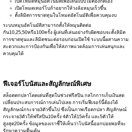
เปิดโหมดหมุนอัตโนมัติเพื่อเล่นแบบไม่ต้องกดเอง
เปิดโหมดเทอร์โบถ้าอยากให้วงล้อหมุนเร็วขึ้น
ตั้งลิมิตการขาดทุนในโหมดอัตโนมัติเพื่อควบคุมงบ
ระบบหมุนอัตโนมัติสามารถตั้งให้หมุนติดต่อ
กัน10,25,50หรือ100ครั้ง ผู้เล่นที่เล่นอย่างรับผิดชอบจะตั้งลิมิต
การขาดทุนและลิมิตชนะต่อรอบก่อนเปิดใช้ ระบบนี้ผสานความ
สะดวกและการป้องกันเพื่อให้สภาพแวดล้อมการเล่นสนุกและ
ควบคุมได้
ฟีเจอร์โบนัสและสัญลักษณ์พิเศษ
สล็อตตกปลาโดดเด่นที่สุดในช่วงฟรีสปิน กลไกการเก็บเงินสด
เปลี่ยนประสบการณ์การเล่นไปเลย การเริ่มฟีเจอร์นี้ต้องได้
สัญลักษณ์กระจาย3ตัวขึ้นไป ซึ่งเป็นภาพเรือตกปลา สัญลักษณ์
กระจาย3ตัวให้ฟรีสปิน10ครั้ง 4ตัวให้15ครั้ง และ5ตัวให้
สูงสุด20ครั้ง ข้อมูลของเราชี้ให้เห็นว่าโบนัสนี้ออกบ่อยพอที่จะ
รักษาความตื่นเต้น