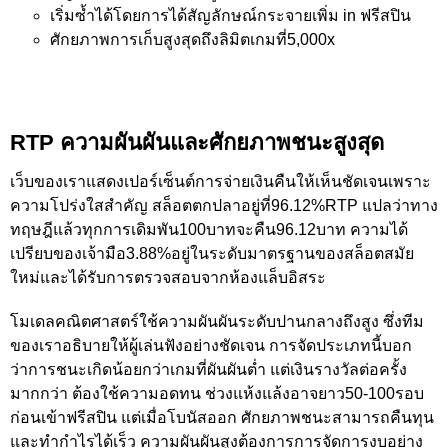
เริ่มซ้ำได้โดยการได้สัญลักษณ์กระจายเพิ่ม in ฟรีสปิน
ศักยภาพการเก็บสูงสุดถึงลิมิตเกมที่5,000x
RTP ความผันผันและศักยภาพชนะสูงสุด
เว็บของเราแสดงเปอร์เซ็นต์การจ่ายเงินคืนให้เห็นชัดเจนเพราะ
ความโปร่งใสสำคัญ สล็อตตกปลาอยู่ที่96.12%RTP แปลว่าทาง
ทฤษฎีแล้วทุกการเดิมพัน100บาทจะคืน96.12บาท ความได้
เปรียบของเจ้ามือ3.88%อยู่ในระดับมาตรฐานของสล็อตสมัย
ใหม่และได้รับการตรวจสอบจากห้องแล็บอิสระ
โมเดลคณิตศาสตร์ใช้ความผันผันระดับปานกลางถึงสูง ซึ่งทีม
ของเราอธิบายให้ผู้เล่นฟังอย่างชัดเจน การจัดประเภทนี้บอก
ว่าการชนะเกิดน้อยกว่าเกมที่ผันผันต่ำ แต่เงินรางวัลต่อครั้ง
มากกว่า ต้องใช้ความอดทน ช่วงแห้งแล้งอาจยาว50-100รอบ
ก่อนเข้าฟรีสปิน แต่เมื่อโบนัสออก ศักยภาพชนะสามารถคืนทุน
และทำกำไรได้เร็ว ความผันผันสูงต้องการการจัดการงบอย่าง