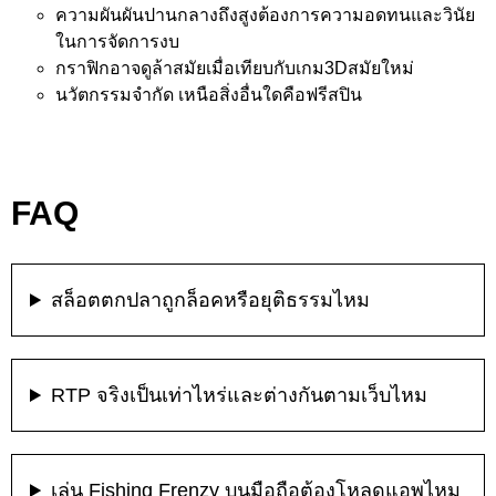
ความผันผันปานกลางถึงสูงต้องการความอดทนและวินัย
ในการจัดการงบ
กราฟิกอาจดูล้าสมัยเมื่อเทียบกับเกม3Dสมัยใหม่
นวัตกรรมจำกัด เหนือสิ่งอื่นใดคือฟรีสปิน
FAQ
สล็อตตกปลาถูกล็อคหรือยุติธรรมไหม
RTP จริงเป็นเท่าไหร่และต่างกันตามเว็บไหม
เล่น Fishing Frenzy บนมือถือต้องโหลดแอพไหม